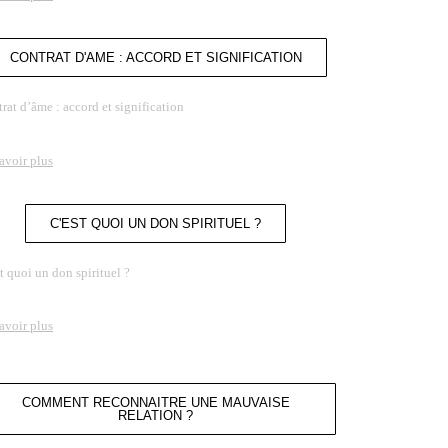
CONTRAT D'AME : ACCORD ET SIGNIFICATION
rat d’âme : accord et signification
avoir plus
C'EST QUOI UN DON SPIRITUEL ?
t quoi un don spirituel ?
avoir plus
COMMENT RECONNAITRE UNE MAUVAISE
RELATION ?