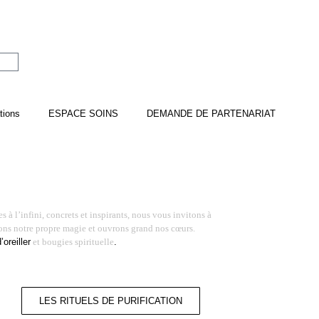
tions
ESPACE SOINS
DEMANDE DE PARTENARIAT
 à l’infini, concrets et inspirants, nous vous invitons à
éons notre propre magie et ouvrons grand nos cœurs.
oreiller
et bougies spirituelle
.
LES RITUELS DE PURIFICATION