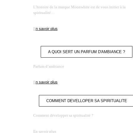
L’histoire de la marque Moonwhite est de vous initier à la
spiritualité…
E
n savoir plus
A QUOI SERT UN PARFUM D'AMBIANCE ?
Parfum d’ambiance
E
n savoir plus
COMMENT DEVELLOPER SA SPIRITUALITE
Comment développer sa spiritualité ?
En savoir plus