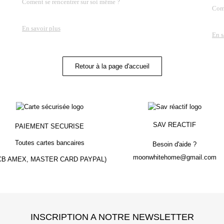
Coment se rencentrer sur soi même ?
Comm
En savoir plus
En s
Retour à la page d'accueil
SAV REACTIF
PAIEMENT
SECURISE
Toutes cartes bancaires
Besoin d'aide ?
moonwhitehome@gmail.com
 CB AMEX, MASTER CARD PAYPAL)
INSCRIPTION A NOTRE NEWSLETTER