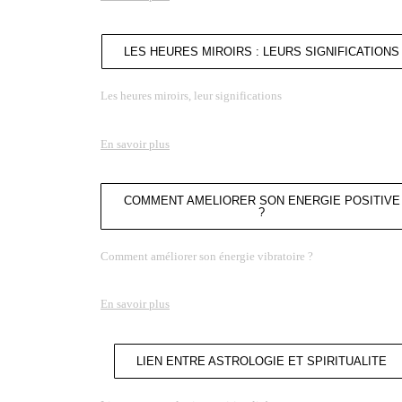
LES HEURES MIROIRS : LEURS SIGNIFICATIONS
Les heures miroirs, leur significations
En savoir plus
COMMENT AMELIORER SON ENERGIE POSITIVE
?
Comment améliorer son énergie vibratoire ?
En savoir plus
LIEN ENTRE ASTROLOGIE ET SPIRITUALITE