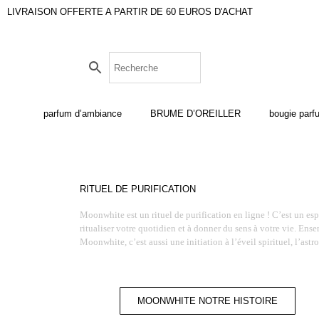
LIVRAISON OFFERTE A PARTIR DE 60 EUROS D'ACHAT
parfum d’ambiance
BRUME D’OREILLER
bougie par
RITUEL DE PURIFICATION
Moonwhite est un rituel de purification en ligne ! C’est un espa
ritualiser votre quotidien et à donner du sens à votre vie. En
Moonwhite, c’est aussi une initiation à l’éveil spirituel, l’astr
MOONWHITE NOTRE HISTOIRE