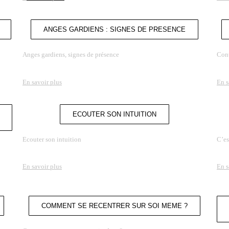
ANGES GARDIENS : SIGNES DE PRESENCE
Anges gardiens, signes de présence
Cont
En savoir plus
En s
ECOUTER SON INTUITION
Ecouter son intuition
C’es
En savoir plus
En s
COMMENT SE RECENTRER SUR SOI MEME ?