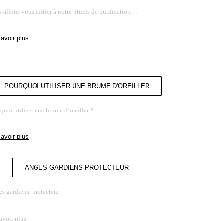
 allons vous initier à notre rituels de purification…
savoir plus
POURQUOI UTILISER UNE BRUME D'OREILLER
quoi utiliser une brume d’oreiller ?
savoir plus
ANGES GARDIENS PROTECTEUR
s gardiens, protecteur
avoir plus