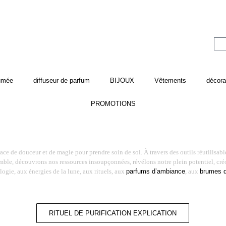
fumée
diffuseur de parfum
BIJOUX
Vêtements
décora
PROMOTIONS
ce de douceur et de magie pour prendre soin de soi. À travers des outils réutilisables
semble, découvrons nos ressources insoupçonnées, révélons notre plein potentiel, cr
ologie, aux énergies de la lune, aux rituels, aux
parfums d’ambiance
, aux
brumes d’
RITUEL DE PURIFICATION EXPLICATION