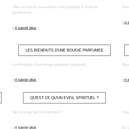
Dans cet article, nous allons vous expliquer le rituel de
Nous
purification…
E
n 
E
n savoir plus
LES BIENFAITS D'UNE BOUGIE PARFUMEE
Les bienfaits d’une bougie parfumée spirituelle
Pour
E
n savoir plus
E
n 
QU'EST CE QU'UN EVEIL SPIRITUEL ?
Qu’est ce qu’un éveil spirituel ?
Ange
E
n savoir plus
En s