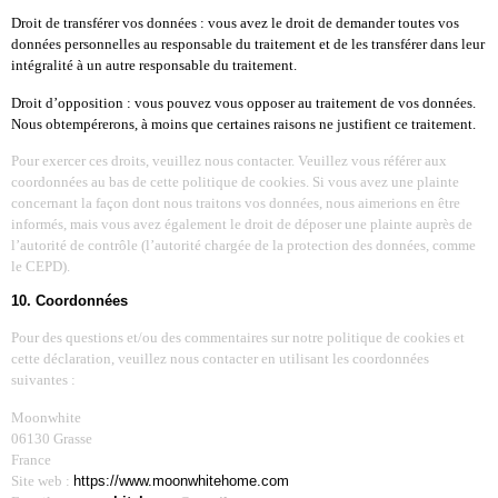
Droit de transférer vos données : vous avez le droit de demander toutes vos
données personnelles au responsable du traitement et de les transférer dans leur
intégralité à un autre responsable du traitement.
Droit d’opposition : vous pouvez vous opposer au traitement de vos données.
Nous obtempérerons, à moins que certaines raisons ne justifient ce traitement.
Pour exercer ces droits, veuillez nous contacter. Veuillez vous référer aux
coordonnées au bas de cette politique de cookies. Si vous avez une plainte
concernant la façon dont nous traitons vos données, nous aimerions en être
informés, mais vous avez également le droit de déposer une plainte auprès de
l’autorité de contrôle (l’autorité chargée de la protection des données, comme
le CEPD).
10. Coordonnées
Pour des questions et/ou des commentaires sur notre politique de cookies et
cette déclaration, veuillez nous contacter en utilisant les coordonnées
suivantes :
Moonwhite
06130 Grasse
France
Site web :
https://
www.moonwhitehome.com