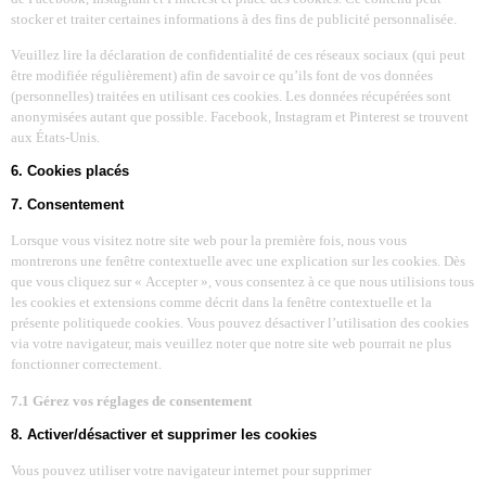
stocker et traiter certaines informations à des fins de publicité personnalisée.
Veuillez lire la déclaration de confidentialité de ces réseaux sociaux (qui peut
être modifiée régulièrement) afin de savoir ce qu’ils font de vos données
(personnelles) traitées en utilisant ces cookies. Les données récupérées sont
anonymisées autant que possible. Facebook, Instagram et Pinterest se trouvent
aux États-Unis.
6. Cookies placés
7. Consentement
Lorsque vous visitez notre site web pour la première fois, nous vous
montrerons une fenêtre contextuelle avec une explication sur les cookies. Dès
que vous cliquez sur « Accepter », vous consentez à ce que nous utilisions tous
les cookies et extensions comme décrit dans la fenêtre contextuelle et la
présente politiquede cookies. Vous pouvez désactiver l’utilisation des cookies
via votre navigateur, mais veuillez noter que notre site web pourrait ne plus
fonctionner correctement.
7.1 Gérez vos réglages de consentement
8. Activer/désactiver et supprimer les cookies
Vous pouvez utiliser votre navigateur internet pour supprimer