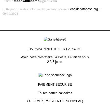
E-mail :
moonwhitehome
@gmail.com
Cette politique de cookies a été synchronisée avec
cookiedatabase.org
le
09/10/2022
LIVRAISON NEUTRE EN CARBONE
Avec notre prestataire La Poste.
Livraison sous
2 à 5 jours.
PAIEMENT
SECURISE
Toutes cartes bancaires
( CB AMEX, MASTER CARD PAYPAL)