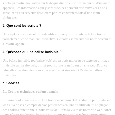
stocké par votre navigateur sur le disque dur de votre ordinateur ou d’un autre
appareil. Les informations qui y sont stockées peuvent être renvoyées à nos
serveurs ou aux serveurs des tierces parties concernées lors d’une visite
ultérieure.
3. Que sont les scripts ?
Un script est un élément de code utilisé pour que notre site web fonctionne
correctement et de manière interactive. Ce code est exécuté sur notre serveur ou
sur votre appareil.
4. Qu’est-ce qu’une balise invisible ?
Une balise invisible (ou balise web) est un petit morceau de texte ou d’image
invisible sur un site web, utilisé pour suivre le trafic sur un site web. Pour ce
faire, diverses données vous concernant sont stockées à l’aide de balises
invisibles.
5. Cookies
5.1 Cookies techniques ou fonctionnels
Certains cookies assurent le fonctionnement correct de certaines parties du site
web et la prise en compte de vos préférences en tant qu’utilisateur. En plaçant
des cookies fonctionnels, nous vous facilitons la visite de notre site web. Ainsi,
vous n’avez pas besoin de saisir à plusieurs reprises les mêmes informations