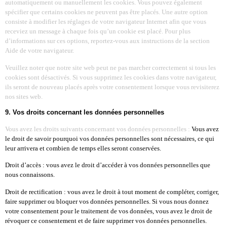
automatiquement ou manuellement les cookies. Vous pouvez également
spécifier que certains cookies ne peuvent pas être placés. Une autre option
consiste à modifier les réglages de votre navigateur Internet afin que vous
receviez un message à chaque fois qu’un cookie est placé. Pour plus
d’informations sur ces options, reportez-vous aux instructions de la section
Aide de votre navigateur.
Veuillez noter que notre site web peut ne pas marcher correctement si tous les
cookies sont désactivés. Si vous supprimez les cookies dans votre navigateur,
ils seront de nouveau placés après votre consentement lorsque vous revisiterez
nos sites web.
9. Vos droits concernant les données personnelles
Vous avez les droits suivants concernant vos données personnelles :
Vous avez
le droit de savoir pourquoi vos données personnelles sont nécessaires, ce qui
leur arrivera et combien de temps elles seront conservées.
Droit d’accès : vous avez le droit d’accéder à vos données personnelles que
nous connaissons.
Droit de rectification : vous avez le droit à tout moment de compléter, corriger,
faire supprimer ou bloquer vos données personnelles.
Si vous nous donnez
votre consentement pour le traitement de vos données, vous avez le droit de
révoquer ce consentement et de faire supprimer vos données personnelles.