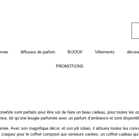
fumée
diffuseur de parfum
BIJOUX
Vêtements
décora
PROMOTIONS
white sont parfaits pour être sûr de faire un beau cadeau, pour toutes les oc
ieur
, tel qu’une
bougie parfumée
avec un
parfum d’ambiance
et sont disponib
mée. Avec son magnifique décor, et son joli ruban, il attisera toutes les convo
raquez pour le coffret composé aux senteurs variées, un coffret cadeau qui f