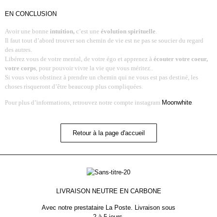
EN CONCLUSION
Avoir une bonne
intuition,
c’est une
évolution spirituelle
.
Il faut tout d’abord trouver son chemin de vie est ne pas se soucier du regard
des autres.
Libérez vous de votre mental, de votre égo et apprenez à
écouter votre coeur,
votre corps
, pour pouvoir vivre la vie que vous méritez..
Si vous vous obstinez à prendre un chemin qui ne vous est pas destiné, les
choses risqueront d’être beaucoup plus compliquées.
Pour plus d’informations, retrouvez notre compte instagram
Moonwhite
.
Retour à la page d'accueil
LIVRAISON NEUTRE EN CARBONE
Avec notre prestataire La Poste.
Livraison sous
2 à 5 jours.