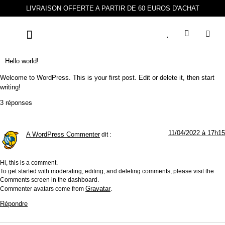
LIVRAISON OFFERTE A PARTIR DE 60 EUROS D'ACHAT
PARFUM D’AMBIANCE
BRUME D’OREILLER
BOUGIE PARFUMÉE
DIFFUSEUR DE PARFUM
ESPACE SOINS
DEMANDE DE PARTENARIAT
Hello world!
Welcome to WordPress. This is your first post. Edit or delete it, then start
writing!
3 réponses
11/04/2022 à 17h15
A WordPress Commenter
dit :
Hi, this is a comment.
To get started with moderating, editing, and deleting comments, please visit the
Comments screen in the dashboard.
Gravatar
Commenter avatars come from
.
Répondre