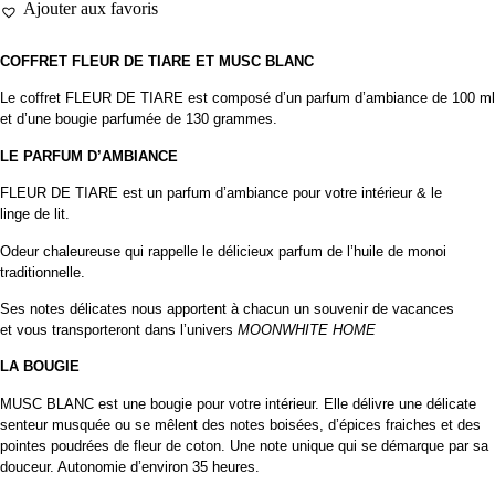
Ajouter aux favoris
TIARE
ET
MUSC
BLANC
COFFRET FLEUR DE TIARE ET MUSC BLANC
Le coffret
FLEUR DE TIARE
est composé d’un parfum d’ambiance de 100 ml
et d’une bougie parfumée de 130 grammes.
LE PARFUM D’AMBIANCE
FLEUR DE TIARE est un parfum d’ambiance pour votre intérieur & le
linge de lit.
Odeur chaleureuse qui rappelle le délicieux parfum de l’huile de monoi
traditionnelle.
Ses notes délicates nous apportent à chacun un souvenir de vacances
et vous transporteront dans l’univers
MOONWHITE HOME
LA BOUGIE
MUSC BLANC est une bougie pour votre intérieur. Elle délivre une délicate
senteur musquée ou se mêlent des notes boisées, d’épices fraiches et des
pointes poudrées de fleur de coton. Une note unique qui se démarque par sa
douceur. Autonomie d’environ 35 heures.