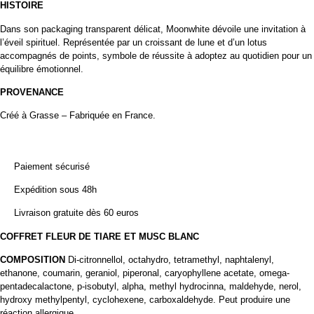
HISTOIRE
Dans son packaging transparent délicat,
Moonwhite
dévoile une invitation à
l’éveil spirituel. Représentée par un croissant de lune et d’un lotus
accompagnés de points, symbole de réussite à adoptez au quotidien pour un
équilibre émotionnel.
PROVENANCE
Créé à Grasse – Fabriquée en France.
Paiement sécurisé
Expédition sous 48h
Livraison gratuite dès 60 euros
COFFRET FLEUR DE TIARE ET MUSC BLANC
COMPOSITION
Di-citronnellol, octahydro, tetramethyl, naphtalenyl,
ethanone, coumarin, geraniol, piperonal, caryophyllene acetate, omega-
pentadecalactone, p-isobutyl, alpha, methyl hydrocinna, maldehyde, nerol,
hydroxy methylpentyl, cyclohexene, carboxaldehyde. Peut produire une
réaction allergique.