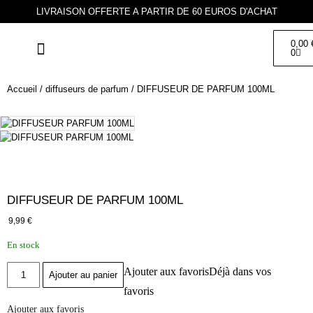
LIVRAISON OFFERTE A PARTIR DE 60 EUROS D'ACHAT
0,00
0
PARFUM D’AMBIANCE
BRUME D’OREILLER
BOUGIE PARFUMÉE
DIFFUSEUR DE PARFUM
ESPACE SOINS
DEMANDE DE PARTENARIAT
Accueil
/
diffuseurs de parfum
/ DIFFUSEUR DE PARFUM 100ML
DIFFUSEUR DE PARFUM 100ML
9,99
€
En stock
Ajouter aux favoris
Déjà dans vos
Ajouter au panier
favoris
Ajouter aux favoris